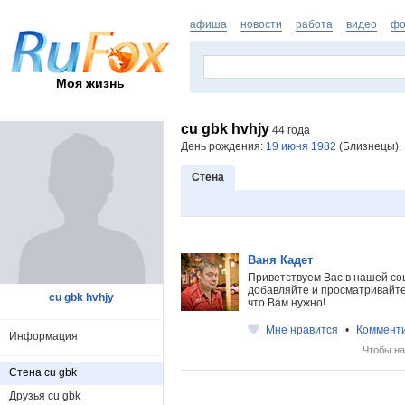
афиша
новости
работа
видео
фо
Моя жизнь
cu gbk hvhjy
44 года
День рождения:
19 июня 1982
(Близнецы). 
Стена
Ваня Кадет
Приветствуем Вас в нашей со
добавляйте и просматривайте 
cu gbk hvhjy
что Вам нужно!
Мне нравится
•
Коммент
Информация
Чтобы на
Стена cu gbk
Друзья cu gbk