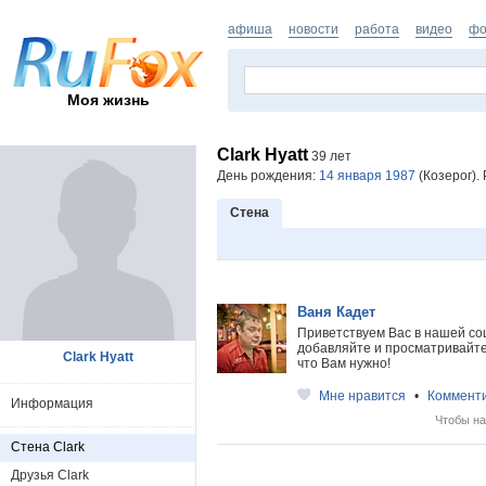
афиша
новости
работа
видео
фо
Моя жизнь
Clark Hyatt
39 лет
День рождения:
14 января 1987
(Козерог).
Стена
Ваня Кадет
Приветствуем Вас в нашей со
добавляйте и просматривайте 
Clark Hyatt
что Вам нужно!
Мне нравится
•
Коммент
Информация
Чтобы на
Стена Clark
Друзья Clark