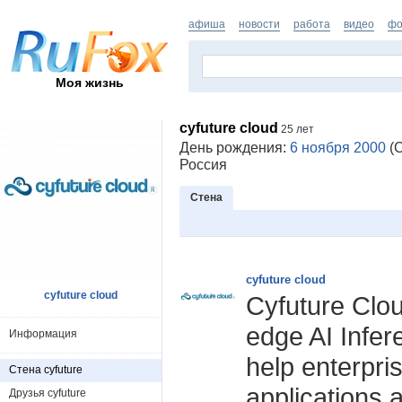
афиша
новости
работа
видео
фо
Моя жизнь
cyfuture cloud
25 лет
День рождения:
6 ноября 2000
(С
Россия
Стена
cyfuture cloud
cyfuture cloud
Cyfuture Clou
edge AI Infer
Информация
help enterpris
Стена cyfuture
applications a
Друзья cyfuture