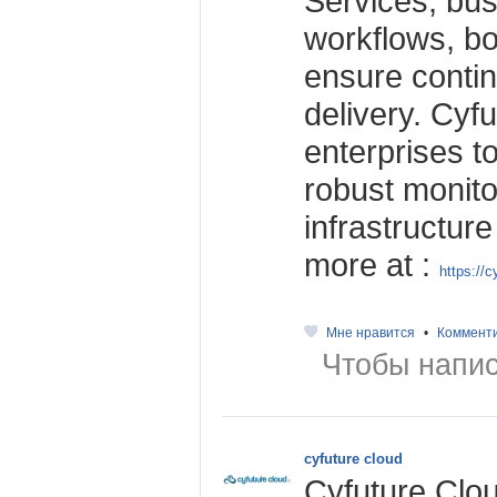
Services, bu
workflows, bo
ensure contin
delivery. Cy
enterprises to
robust monito
infrastructu
more at :
https://
Мне нравится
•
Коммент
Чтобы напис
cyfuture cloud
Cyfuture Clou