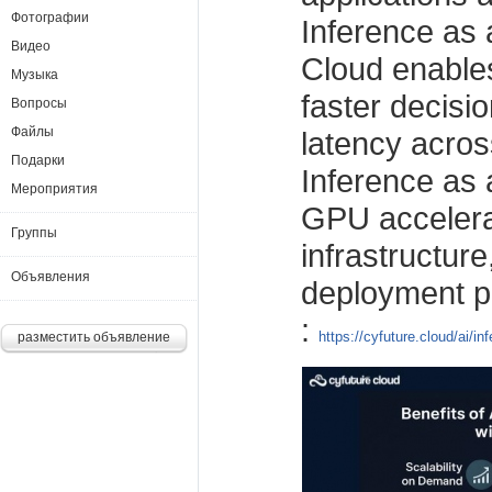
Фотографии
Inference as 
Видео
Cloud enables
Музыка
faster decisi
Вопросы
Файлы
latency acros
Подарки
Inference as 
Мероприятия
GPU accelera
Группы
infrastructur
Объявления
deployment p
:
https://cyfuture.cloud/ai/i
разместить объявление