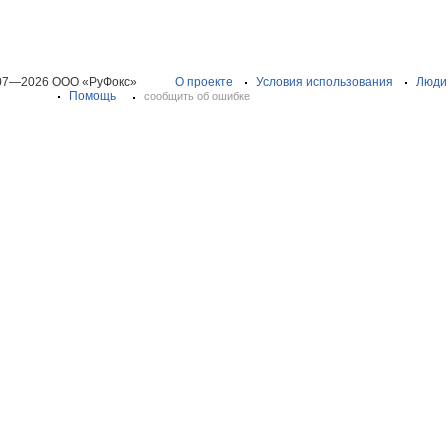
07—2026 ООО «РуФокс»
О проекте
Условия использования
Люди
Помощь
сообщить об ошибке