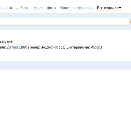
новости
работа
видео
фото
блоги
астрология
Все сервисы
а
46 лет
ния:
20 мая 1980
(Телец). Родной город: Екатеринбург, Россия