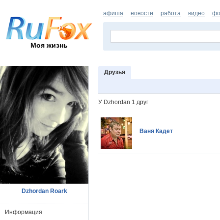
афиша
новости
работа
видео
фо
Моя жизнь
Друзья
У Dzhordan 1 друг
Ваня Кадет
Dzhordan Roark
Информация