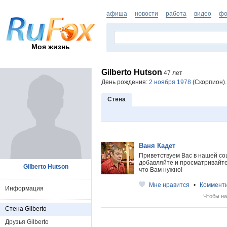
афиша
новости
работа
видео
фо
Моя жизнь
Gilberto Hutson
47 лет
День рождения:
2 ноября 1978
(Скорпион).
Стена
Ваня Кадет
Приветствуем Вас в нашей со
добавляйте и просматривайте 
Gilberto Hutson
что Вам нужно!
Мне нравится
•
Коммент
Информация
Чтобы на
Стена Gilberto
Друзья Gilberto