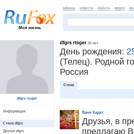
афиша
новости
работа
видео
фо
Моя жизнь
dfgrs rtsger
36 лет
День рождения:
2
(Телец). Родной г
Россия
Стена
dfgrs rtsger
Информация
Ваня Кадет
Друзья, в п
Стена dfgrs
предлагаю В
Друзья dfgrs