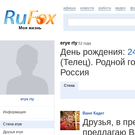
афиша
новости
работа
видео
фо
Моя жизнь
erye rty
52 года
День рождения:
2
(Телец). Родной г
Россия
Стена
erye rty
Информация
Ваня Кадет
Друзья, в п
Стена erye
предлагаю В
Друзья erye