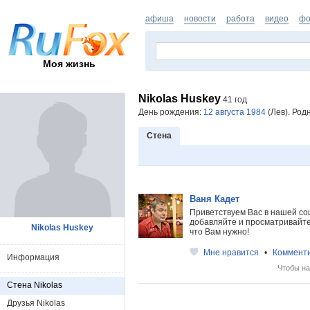
афиша
новости
работа
видео
фо
Моя жизнь
Nikolas Huskey
41 год
День рождения:
12 августа 1984
(Лев). Род
Стена
Ваня Кадет
Приветствуем Вас в нашей со
добавляйте и просматривайте 
Nikolas Huskey
что Вам нужно!
Мне нравится
•
Коммент
Информация
Чтобы на
Стена Nikolas
Друзья Nikolas