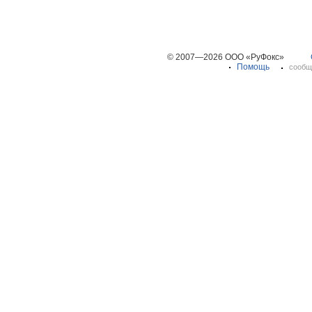
© 2007—2026 ООО «РуФокс»
Помощь
сообщ