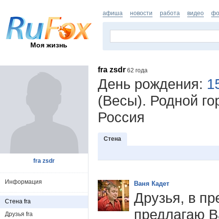
афиша
новости
работа
видео
фо
Моя жизнь
fra zsdr
62 года
День рождения:
1
(Весы). Родной го
Россия
Стена
fra zsdr
Информация
Ваня Кадет
Друзья, в п
Стена fra
предлагаю В
Друзья fra