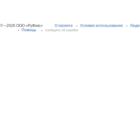
07—2026 ООО «РуФокс»
О проекте
Условия использования
Люди
Помощь
сообщить об ошибке