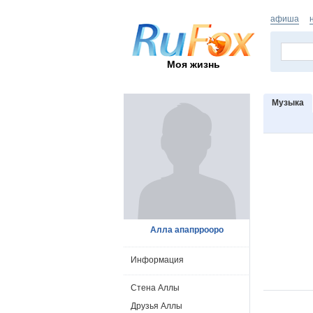
афиша
Моя жизнь
Музыка
Алла апапррооро
Информация
Стена Аллы
Друзья Аллы