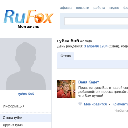
афиша
новости
работа
видео
фо
Моя жизнь
губка боб
42 года
День рождения:
3 апреля 1984
(Овен). Род
Стена
Ваня Кадет
Приветствуем Вас в нашей со
добавляйте и просматривайте 
губка боб
что Вам нужно!
Мне нравится
•
Коммент
Информация
Чтобы на
Стена губки
Друзья губки