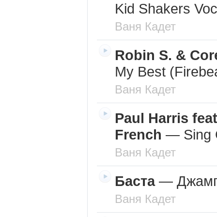
Kid Shakers Voc
Ваня Кадет
Robin S. & Co
My Best (Firebe
Ваня Кадет
Paul Harris fea
French
—
Sing 
Ваня Кадет
Баста
—
Джам
Ваня Кадет