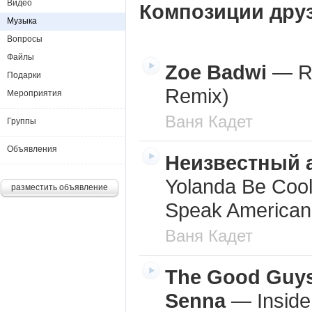
Видео
Композиции дру
Музыка
Вопросы
Файлы
Zoe Badwi
—
R
Подарки
Remix)
Мероприятия
Ваня Кадет
Группы
Объявления
Неизвестный 
Yolanda Be Coo
разместить объявление
Speak American
Ваня Кадет
The Good Guys
Senna
—
Insid