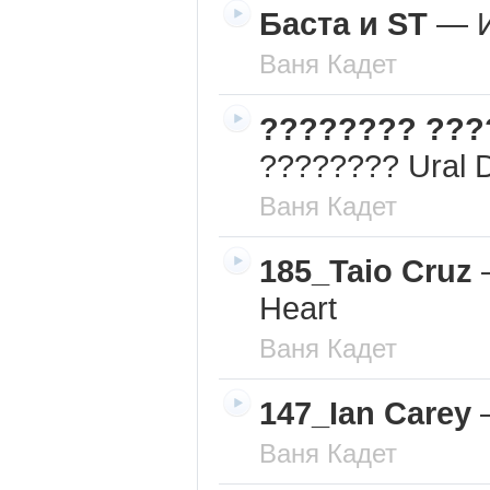
Баста и ST
—
Ваня Кадет
???????? ???
???????? Ural 
Ваня Кадет
185_Taio Cruz
Heart
Ваня Кадет
147_Ian Carey
Ваня Кадет