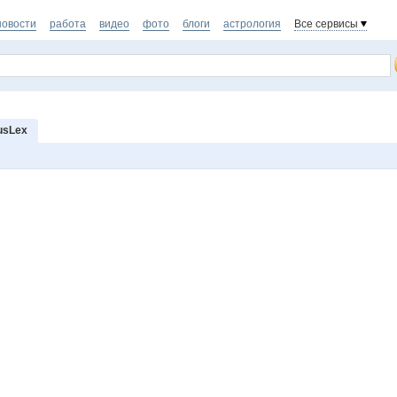
новости
работа
видео
фото
блоги
астрология
Все сервисы
usLex