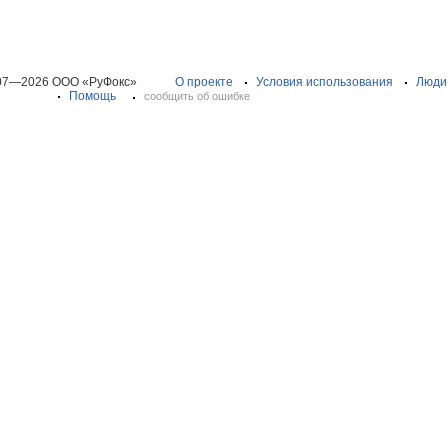
07—2026 ООО «РуФокс»
О проекте
Условия использования
Люди
Помощь
сообщить об ошибке