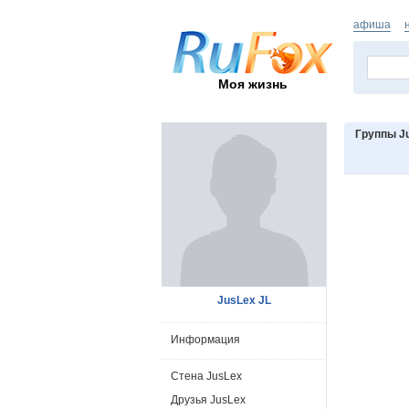
афиша
Моя жизнь
Группы J
JusLex JL
Информация
Стена JusLex
Друзья JusLex