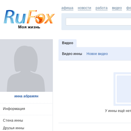
афиша
новости
работа
видео
фо
Моя жизнь
Видео
Видео инны
Новое видео
инна абрамян
Информация
У инны ещё нет
Стена инны
Друзья инны