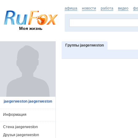
афиша
новости
работа
видео
фо
Моя жизнь
Группы jaegerweston
jaegerweston jaegerweston
Информация
Стена jaegerweston
Друзья jaegerweston