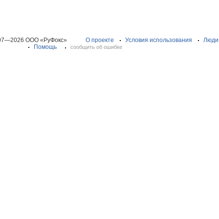
07—2026 ООО «РуФокс»
О проекте
Условия использования
Люди
Помощь
сообщить об ошибке