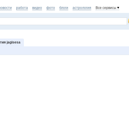
новости
работа
видео
фото
блоги
астрология
Все сервисы
ия jagisesa