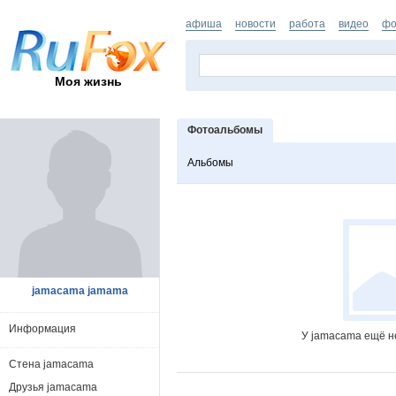
афиша
новости
работа
видео
фо
Моя жизнь
Фотоальбомы
Альбомы
jamacama jamama
Информация
У jamacama ещё н
Стена jamacama
Друзья jamacama