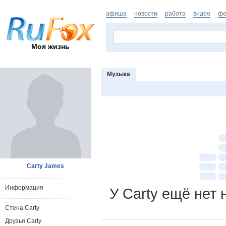
афиша
новости
работа
видео
фо
Моя жизнь
Музыка
Carty James
Информация
У Carty ещё нет
Стена Carty
Друзья Carty