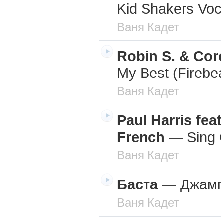
Kid Shakers Voc
Ваня Кадет
Robin S. & Co
My Best (Firebe
Ваня Кадет
Paul Harris fea
French
—
Sing 
Ваня Кадет
Баста
—
Джам
Ваня Кадет