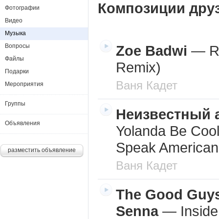
Композиции дру
Фотографии
Видео
Музыка
Вопросы
Zoe Badwi
—
R
Файлы
Remix)
Подарки
Ваня Кадет
Мероприятия
Группы
Неизвестный 
Объявления
Yolanda Be Coo
Speak American
разместить объявление
Ваня Кадет
The Good Guys
Senna
—
Insid