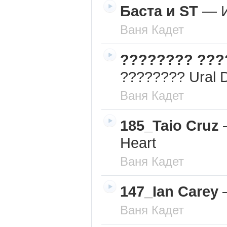
Баста и ST
—
Ваня Кадет
???????? ???
???????? Ural 
Ваня Кадет
185_Taio Cruz
Heart
Ваня Кадет
147_Ian Carey
Ваня Кадет