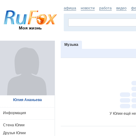
афиша
новости
работа
видео
фо
Моя жизнь
Музыка
Юлия Ананьева
Информация
У Юлии ещё не
Стена Юлии
Друзья Юлии