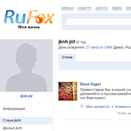
афиша
новости
работа
видео
фо
Моя жизнь
jknh jnf
41 год
День рождения:
27 августа 1984
(Дева). Ро
Стена
Ваня Кадет
Приветствуем Вас в нашей со
добавляйте и просматривайте 
jknh jnf
что Вам нужно!
Мне нравится
•
Коммент
Информация
Чтобы на
Стена jknh
Друзья jknh