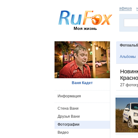
афиша
Моя жизнь
Фотоаль
Альбомы
Новинк
Красн
Ваня Кадет
27 фотог
Информация
Стена Вани
Друзья Вани
Фотографии
Видео