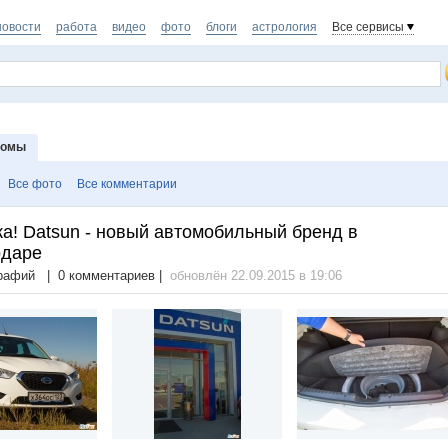
новости
работа
видео
фото
блоги
астрология
Все сервисы
бомы
Все фото
Все комментарии
а! Datsun - новый автомобильный бренд в
одаре
рафий | 0 комментариев |
обновлён 22.09.2015 в 19:06