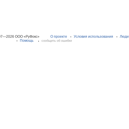
07—2026 ООО «РуФокс»
О проекте
Условия использования
Люди
Помощь
сообщить об ошибке