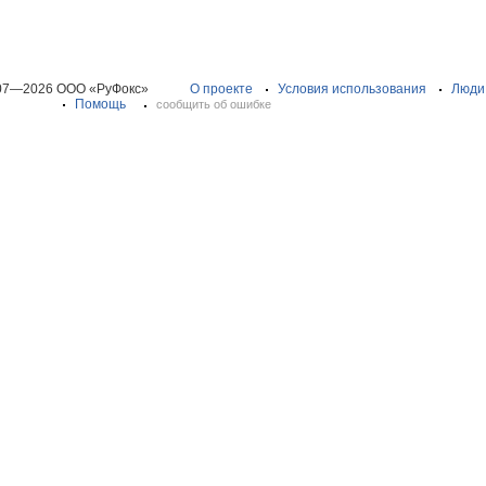
07—2026 ООО «РуФокс»
О проекте
Условия использования
Люди
Помощь
сообщить об ошибке