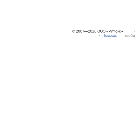
© 2007—2026 ООО «РуФокс»
Помощь
сообщ