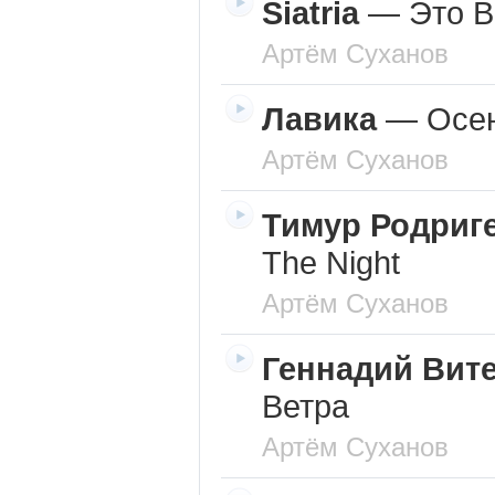
Siatria
—
Это В
Артём Суханов
Лавика
—
Осен
Артём Суханов
Тимур Родриг
The Night
Артём Суханов
Геннадий Вит
Ветра
Артём Суханов