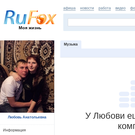
афиша
новости
работа
видео
фо
Моя жизнь
Музыка
У Любови ещ
Любовь Анатольевна
ком
Информация