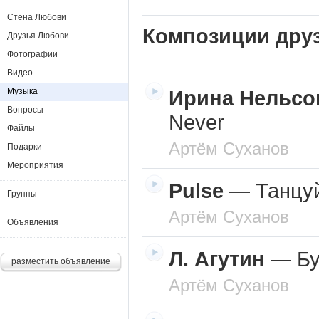
Стена Любови
Композиции дру
Друзья Любови
Фотографии
Видео
Музыка
Ирина Нельсо
Вопросы
Never
Файлы
Артём Суханов
Подарки
Мероприятия
Pulse
—
Танцу
Группы
Артём Суханов
Объявления
Л. Агутин
—
Б
разместить объявление
Артём Суханов