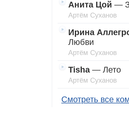
Анита Цой
—
Артём Суханов
Ирина Аллегр
Любви
Артём Суханов
Tisha
—
Лето
Артём Суханов
Смотреть все ко