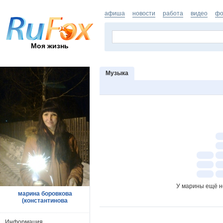
афиша
новости
работа
видео
фо
Моя жизнь
Музыка
У марины ещё н
марина боровкова
(константинова
Информация