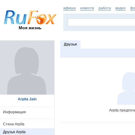
афиша
новости
работа
видео
фо
Моя жизнь
Друзья
Arpita Jain
Arpita предпоч
Информация
Стена Arpita
Друзья Arpita