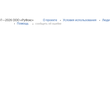
07—2026 ООО «РуФокс»
О проекте
Условия использования
Люди
Помощь
сообщить об ошибке