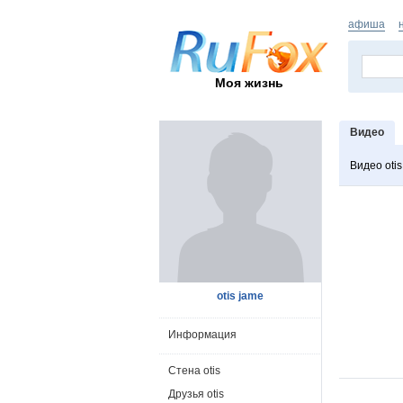
афиша
Моя жизнь
Видео
Видео otis
otis jame
Информация
Стена otis
Друзья otis