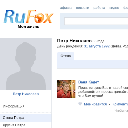
афиша
новости
работа
видео
фо
Моя жизнь
Петр Николаев
33 года
День рождения:
31 августа 1992
(Дева). Ро
Стена
Ваня Кадет
Приветствуем Вас в нашей со
добавляйте и просматривайте 
Петр Николаев
что Вам нужно!
Мне нравится
•
Коммент
Информация
Чтобы на
Стена Петра
Друзья Петра