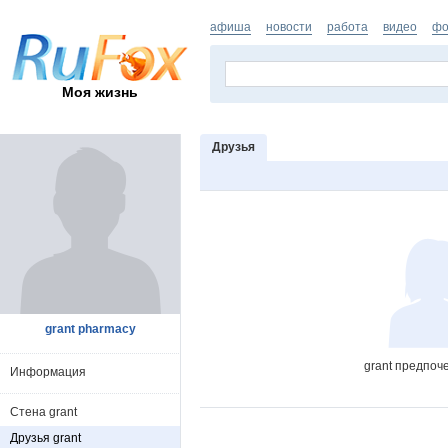
афиша
новости
работа
видео
фо
Моя жизнь
Друзья
grant pharmacy
grant предпоч
Информация
Стена grant
Друзья grant