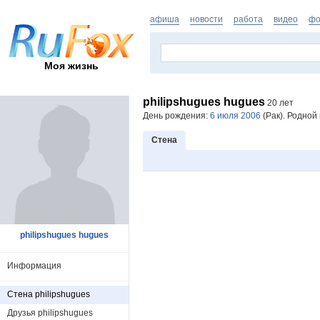
афиша
новости
работа
видео
фо
Моя жизнь
philipshugues hugues
20 лет
День рождения:
6 июля 2006
(Рак). Родной 
Стена
philipshugues hugues
Информация
Стена philipshugues
Друзья philipshugues