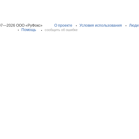
07—2026 ООО «РуФокс»
О проекте
Условия использования
Люди
Помощь
сообщить об ошибке