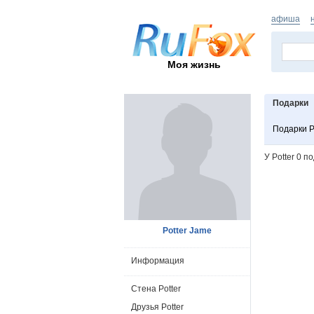
афиша
Моя жизнь
Подарки
Подарки P
У Potter 0 п
Potter Jame
Информация
Стена Potter
Друзья Potter