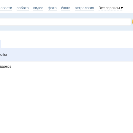
новости
работа
видео
фото
блоги
астрология
Все сервисы
otter
одарков