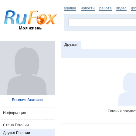
афиша
новости
работа
видео
фо
Моя жизнь
Друзья
Евгения Ананина
Евгения предпо
Информация
Стена Евгении
Друзья Евгении