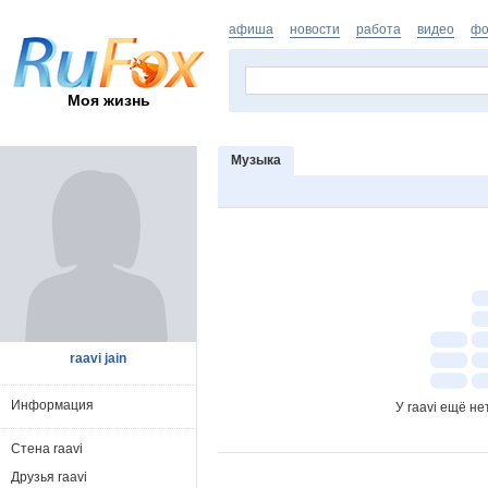
афиша
новости
работа
видео
фо
Моя жизнь
Музыка
raavi jain
Информация
У raavi ещё н
Стена raavi
Друзья raavi