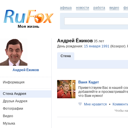
афиша
новости
работа
видео
фо
Моя жизнь
Андрей Ёжиков
35 лет
День рождения:
15 января 1991
(Козерог). 
Стена
Андрей Ёжиков
Ваня Кадет
Информация
Приветствуем Вас в нашей со
добавляйте и просматривайте 
Стена Андрея
что Вам нужно!
Друзья Андрея
Мне нравится
•
Коммент
Фотографии
Чтобы на
Видео
Музыка