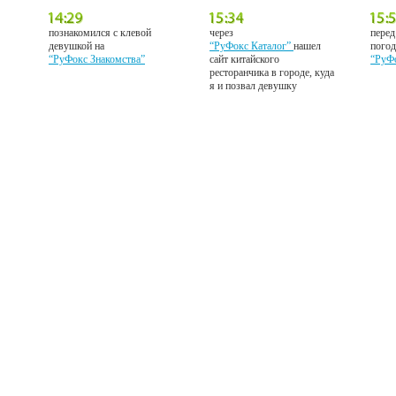
познакомился с клевой
через
перед
девушкой на
“РуФокс Каталог”
нашел
погод
“РуФокс Знакомства”
сайт китайского
“РуФ
ресторанчика в городе, куда
я и позвал девушку