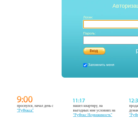
Авториза
Логин:
Пароль:
Запомнить меня
проснулся, начал день с
нашел квартиру, на
прода
“РуФокса”
выгодных мне условиях на
думаю
“РуФокс Недвижимость”
“РуФ