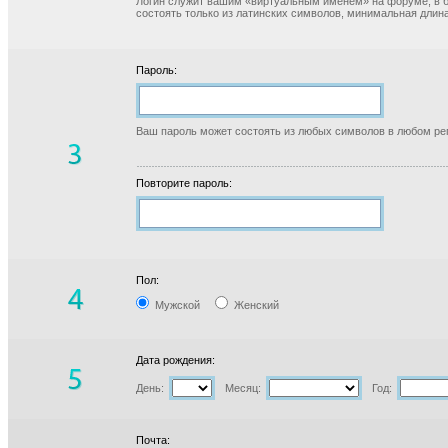
Логин служит вашим «виртуальным именем» на форуме, в б
состоять только из латинских символов, минимальная длина
Пароль:
Ваш пароль может состоять из любых символов в любом реги
Повторите пароль:
Пол:
Мужской
Женский
Дата рождения:
День:
Месяц:
Год:
Почта: