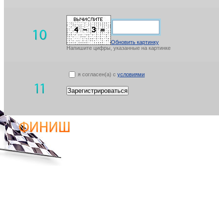
Обновить картинку
Напишите цифры, указанные на картинке
я согласен(а) с
условиями
Зарегистрироваться