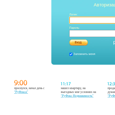
Авториза
Логин:
Пароль:
Запомнить меня
проснулся, начал день с
нашел квартиру, на
прода
“РуФокса”
выгодных мне условиях на
думаю
“РуФокс Недвижимость”
“РуФ