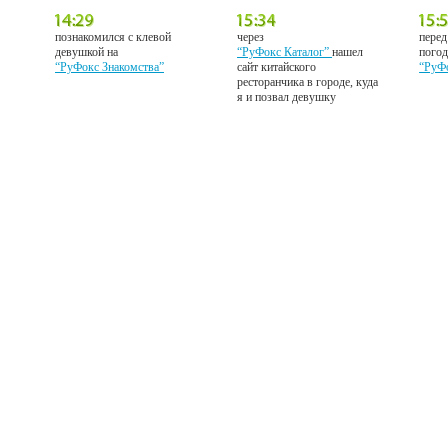
познакомился с клевой
через
перед
девушкой на
“РуФокс Каталог”
нашел
погод
“РуФокс Знакомства”
сайт китайского
“РуФ
ресторанчика в городе, куда
я и позвал девушку