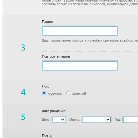
Логин служит вашим «виртуальным именем» на форуме, в б
состоять только из латинских символов, минимальная длина
Пароль:
Ваш пароль может состоять из любых символов в любом реги
Повторите пароль:
Пол:
Мужской
Женский
Дата рождения:
День:
Месяц:
Год:
Почта: