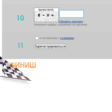
Обновить картинку
Напишите цифры, указанные на картинке
я согласен(а) с
условиями
Зарегистрироваться