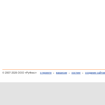
© 2007-2026 ООО «РуФокс»
о проекте
вакансии
хостинг
создание сайто