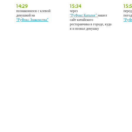
познакомился с клевой
через
перед
девушкой на
“РуФокс Каталог”
нашел
погод
“РуФокс Знакомства”
сайт китайского
“РуФ
ресторанчика в городе, куда
я и позвал девушку