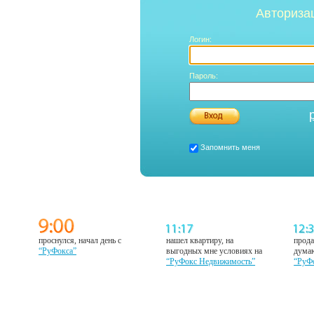
Авториза
Логин:
Пароль:
Запомнить меня
проснулся, начал день с
нашел квартиру, на
прода
“РуФокса”
выгодных мне условиях на
думаю
“РуФокс Недвижимость”
“РуФ