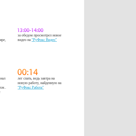
за обедом просмотрел новое
ире,
видео на
“РуФокс Видео”
знал
лег спать, ведь завтра на
м
новую работу, найденную на
 хм..
“РуФокс Работа”
е