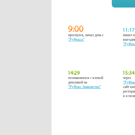
проснулся, начал день с
нашел к
“РуФокса”
выгодн
“РуФок
познакомился с клевой
через
девушкой на
“РуФок
“РуФокс Знакомства”
сайт ки
рестора
я и поз