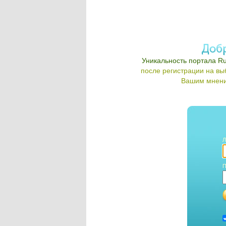
Уникальность портала Ru
после регистрации на в
Вашим мнени
Л
П