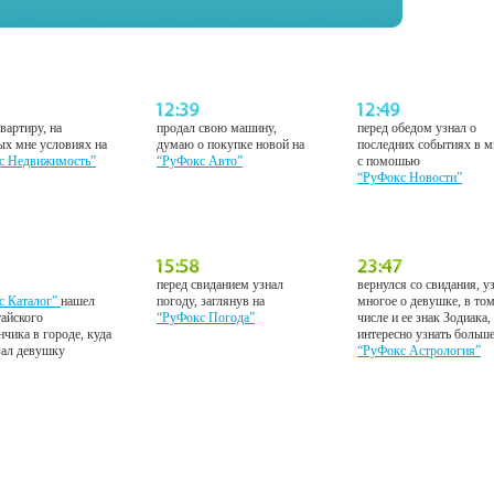
вартиру, на
продал свою машину,
перед обедом узнал о
ых мне условиях на
думаю о покупке новой на
последних событиях в м
с Недвижимость”
“РуФокс Авто”
с помошью
“РуФокс Новости”
перед свиданием узнал
вернулся со свидания, у
с Каталог”
нашел
погоду, заглянув на
многое о девушке, в то
тайского
“РуФокс Погода”
числе и ее знак Зодиака,
нчика в городе, куда
интересно узнать больш
вал девушку
“РуФокс Астрология”