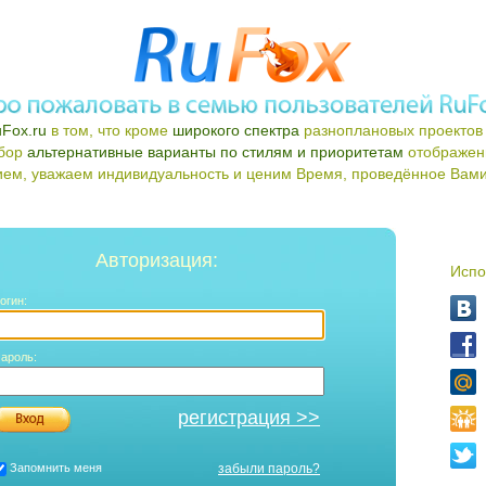
Fox.ru
в том, что кроме
широкого спектра
разноплановых проектов 
ыбор
альтернативные варианты по стилям и приоритетам
отображен
ем, уважаем индивидуальность и ценим Время, проведённое Вами 
Авторизация:
Испо
огин:
ароль:
регистрация >>
Запомнить меня
забыли пароль?