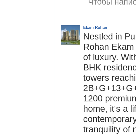
Чтобы напис
Ekam Rohan
Nestled in Pu
Rohan Ekam i
of luxury. Wi
BHK residences
towers reach
2B+G+13+G+20
1200 premium
home, it's a l
contemporary
tranquility of