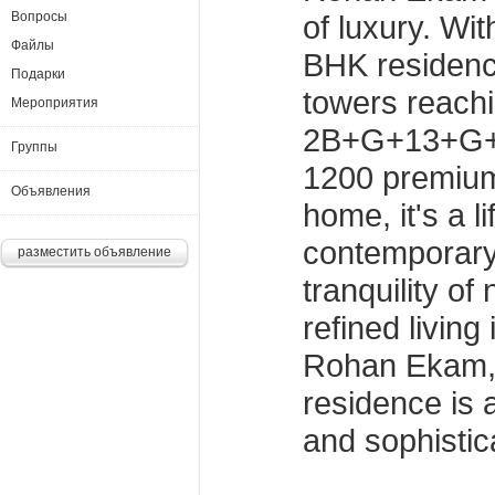
Вопросы
of luxury. Wi
Файлы
BHK residences
Подарки
towers reach
Мероприятия
2B+G+13+G+20
Группы
1200 premium
Объявления
home, it's a l
contemporary
разместить объявление
tranquility of
refined livin
Rohan Ekam,
residence is 
and sophistic