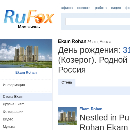
афиша
новости
работа
видео
фо
Моя жизнь
Ekam Rohan
26 лет, Москва
День рождения:
3
(Козерог). Родной
Россия
Ekam Rohan
Стена
Информация
Стена Ekam
Друзья Ekam
Ekam Rohan
Фотографии
Nestled in Pu
Видео
Rohan Ekam i
Музыка