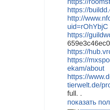
https://room
https://build
http://www.nf
uid=rOhYbjC
https://guild
659e3c46ec0
https://hub.
https://mxspo
ekam/about
https://www.d
tierwelt.de/pr
full. .
показать пол