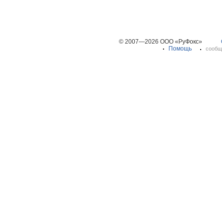
© 2007—2026 ООО «РуФокс»
Помощь
сообщ