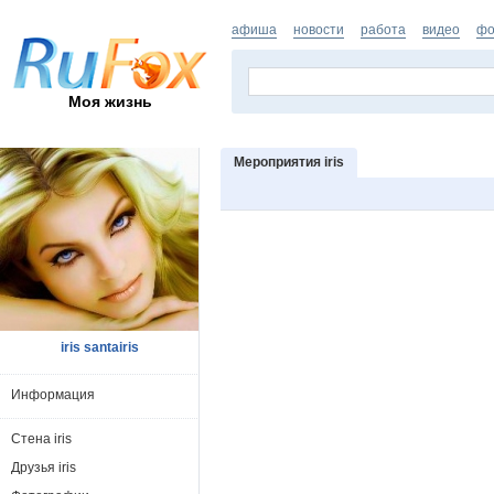
афиша
новости
работа
видео
фо
Моя жизнь
Мероприятия iris
iris santairis
Информация
Стена iris
Друзья iris