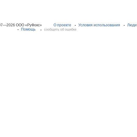
07—2026 ООО «РуФокс»
О проекте
Условия использования
Люди
Помощь
сообщить об ошибке