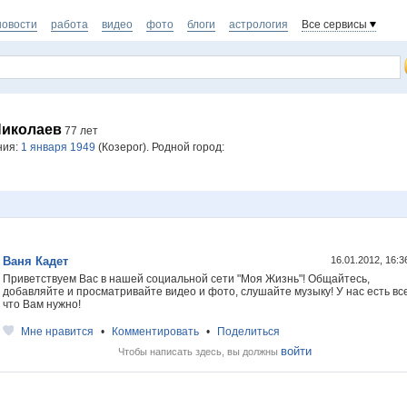
новости
работа
видео
фото
блоги
астрология
Все сервисы
Николаев
77 лет
ния:
1 января 1949
(Козерог). Родной город:
Ваня Кадет
16.01.2012, 16:
Приветствуем Вас в нашей социальной сети "Моя Жизнь"! Общайтесь,
добавляйте и просматривайте видео и фото, слушайте музыку! У нас есть все
что Вам нужно!
Мне нравится
•
Комментировать
•
Поделиться
войти
Чтобы написать здесь, вы должны