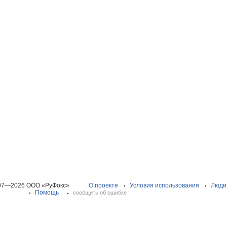
07—2026 ООО «РуФокс»
О проекте
Условия использования
Люди
Помощь
сообщить об ошибке