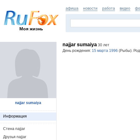
афиша
новости
работа
видео
фо
Моя жизнь
najjar sumaiya
30 лет
День рождения:
15 марта 1996
(Рыбы). Род
najjar sumaiya
Информация
Стена najjar
Друзья najjar