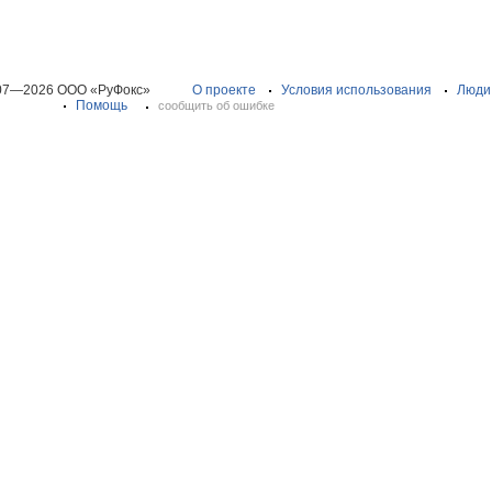
07—2026 ООО «РуФокс»
О проекте
Условия использования
Люди
Помощь
сообщить об ошибке