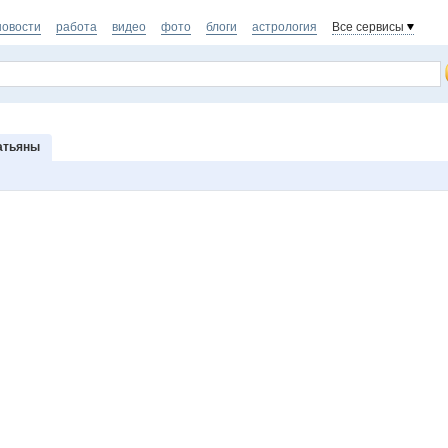
новости
работа
видео
фото
блоги
астрология
Все сервисы
атьяны