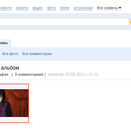
новости
работа
видео
фото
блоги
астрология
Все сервисы
бомы
Все фото
Все комментарии
 альбом
афия | 0 комментариев |
обновлён 23.08.2012 в 12:31