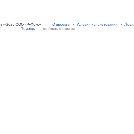
07—2026 ООО «РуФокс»
О проекте
Условия использования
Люди
Помощь
сообщить об ошибке