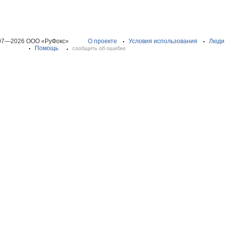
07—2026 ООО «РуФокс»
О проекте
Условия использования
Люди
Помощь
сообщить об ошибке