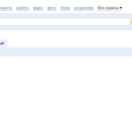
новости
работа
видео
фото
блоги
астрология
Все сервисы
ыи