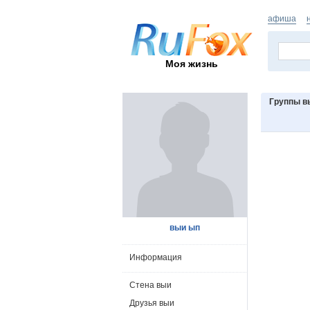
афиша
Моя жизнь
Группы в
выи ып
Информация
Стена выи
Друзья выи